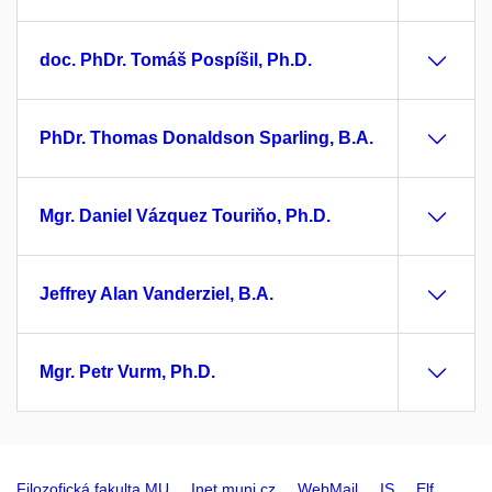
doc. PhDr. Tomáš Pospíšil, Ph.D.
PhDr. Thomas Donaldson Sparling, B.A.
Mgr. Daniel Vázquez Touriňo, Ph.D.
Jeffrey Alan Vanderziel, B.A.
Mgr. Petr Vurm, Ph.D.
Filozofická fakulta MU
Inet.muni.cz
WebMail
IS
Elf