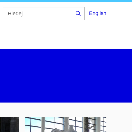
English
Hledej
...